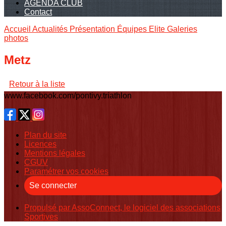
AGENDA CLUB
Contact
Accueil
Actualités
Présentation
Équipes Elite
Galeries
photos
Metz
Retour à la liste
www.facebook.com/pontivy.triathlon
Plan du site
Licences
Mentions légales
CGUV
Paramétrer vos cookies
Se connecter
Propulsé par AssoConnect, le logiciel des associations
Sportives