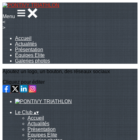
Menu
<
>
Accueil
Actualités
Présentation
Équipes Elite
Galeries photos
Ajoutez un logo, un bouton, des réseaux sociaux
Cliquez pour éditer
Le Club
▴
▾
Accueil
Actualités
Présentation
Équipes Elite