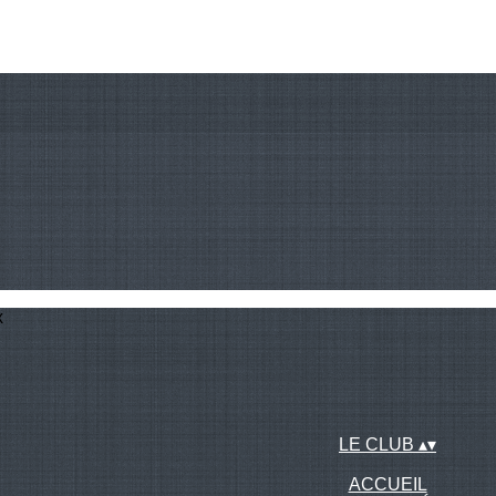
x
LE CLUB
▴
▾
ACCUEIL