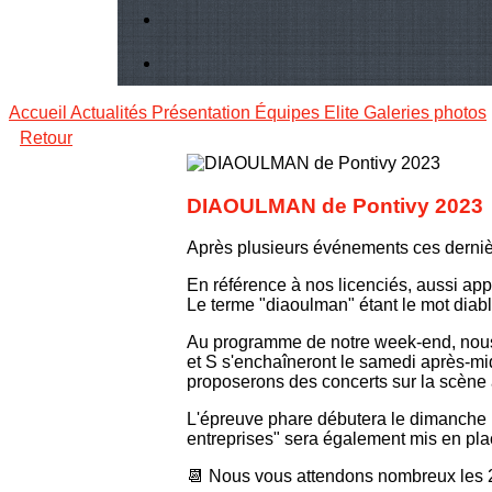
Accueil
Actualités
Présentation
Équipes Elite
Galeries photos
Retour
DIAOULMAN de Pontivy 2023
Après plusieurs événements ces derniè
En référence à nos licenciés, aussi ap
Le terme "diaoulman" étant le mot diab
Au programme de notre week-end, nous 
et S s'enchaîneront le samedi après-midi
proposerons des concerts sur la scène a
L'épreuve phare débutera le dimanche m
entreprises" sera également mis en place
📆 Nous vous attendons nombreux les 27 