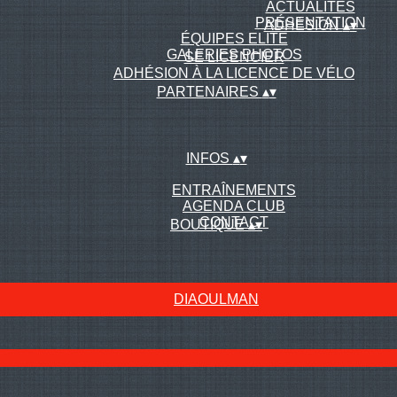
ACTUALITÉS
PRÉSENTATION
ADHÉSION
▴
▾
ÉQUIPES ELITE
GALERIES PHOTOS
SE LICENCIER
ADHÉSION À LA LICENCE DE VÉLO
PARTENAIRES
▴
▾
INFOS
▴
▾
ENTRAÎNEMENTS
AGENDA CLUB
CONTACT
BOUTIQUE
▴
▾
DIAOULMAN