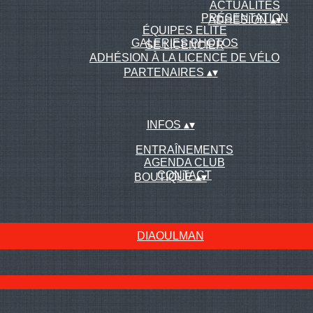
ACTUALITÉS
PRÉSENTATION
ADHÉSION
▴
▾
ÉQUIPES ELITE
GALERIES PHOTOS
SE LICENCIER
ADHÉSION À LA LICENCE DE VÉLO
PARTENAIRES
▴
▾
INFOS
▴
▾
ENTRAÎNEMENTS
AGENDA CLUB
CONTACT
BOUTIQUE
▴
▾
DIAOULMAN