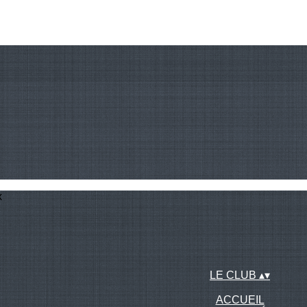
x
LE CLUB
▴
▾
ACCUEIL