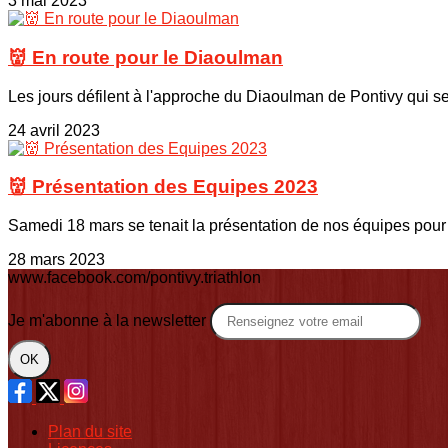
3 mai 2023
👹 En route pour le Diaoulman
Les jours défilent à l'approche du Diaoulman de Pontivy qui se
24 avril 2023
👹 Présentation des Equipes 2023
Samedi 18 mars se tenait la présentation de nos équipes pour 
28 mars 2023
www.facebook.com/pontivy.triathlon
Je m'abonne à la newsletter
OK
Plan du site