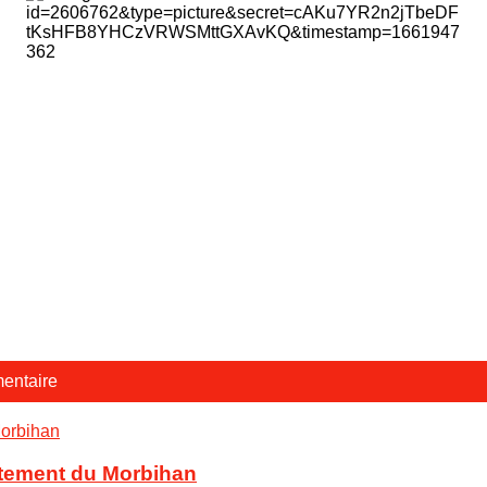
entaire
rtement du Morbihan