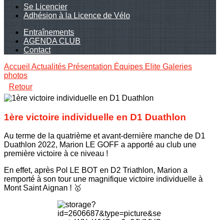
Se Licencier
Adhésion à la Licence de Vélo
Entraînements
AGENDA CLUB
Contact
Accueil
Actualités
Présentation
Équipes Elite
Galeries
photos
Retour
1ère victoire individuelle en D1 Duathlon
Au terme de la quatrième et avant-dernière manche de D1
Duathlon 2022, Marion LE GOFF a apporté au club une
première victoire à ce niveau !
En effet, après Pol LE BOT en D2 Triathlon, Marion a
remporté à son tour une magnifique victoire individuelle à
Mont Saint Aignan ! 🥇