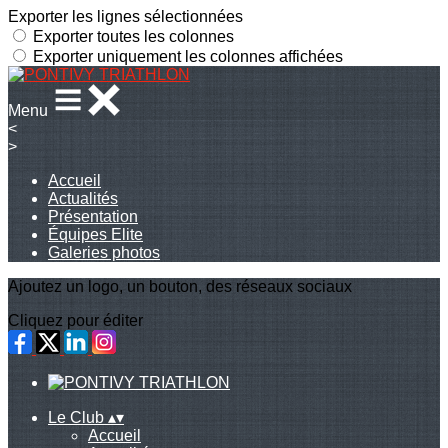
Exporter les lignes sélectionnées
Exporter toutes les colonnes
Exporter uniquement les colonnes affichées
Menu
<
>
Accueil
Actualités
Présentation
Équipes Elite
Galeries photos
Ajoutez un logo, un bouton, des réseaux sociaux
Cliquez pour éditer
Le Club
▴
▾
Accueil