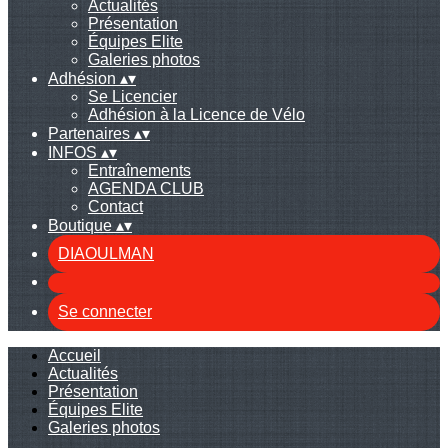
Actualités
Présentation
Équipes Elite
Galeries photos
Adhésion
▴
▾
Se Licencier
Adhésion à la Licence de Vélo
Partenaires
▴
▾
INFOS
▴
▾
Entraînements
AGENDA CLUB
Contact
Boutique
▴
▾
DIAOULMAN
Se connecter
Accueil
Actualités
Présentation
Équipes Elite
Galeries photos